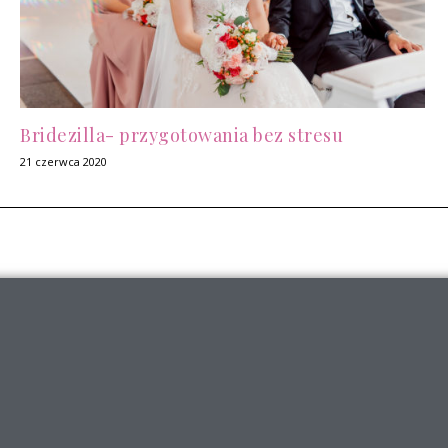
Bridezilla- przygotowania bez stresu
21 czerwca 2020