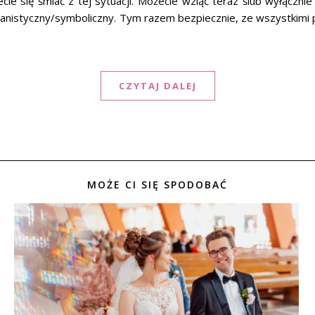
iecie się śmiać z tej sytuacji. Możecie wziąć teraz ślub wyłączni
istyczny/symboliczny. Tym razem bezpiecznie, ze wszystkimi przyja
CZYTAJ DALEJ
MOŻE CI SIĘ SPODOBAĆ