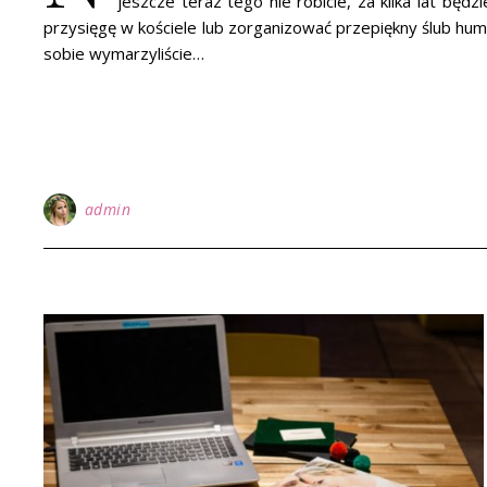
jeszcze teraz tego nie robicie, za kilka lat będz
przysięgę w kościele lub zorganizować przepiękny ślub human
sobie wymarzyliście…
admin