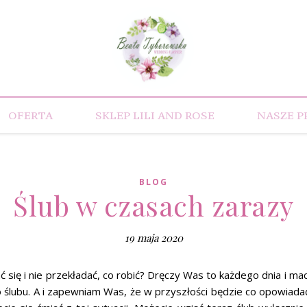
OFERTA
SKLEP LILI AND ROSE
NASZE P
BLOG
Ślub w czasach zarazy
19 maja 2020
ać się i nie przekładać, co robić? Dręczy Was to każdego dnia i 
 ślubu. A i zapewniam Was, że w przyszłości będzie co opowiadać