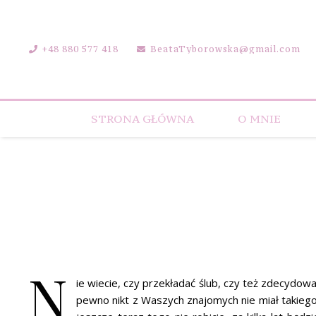
+48 880 577 418
BeataTyborowska@gmail.com
STRONA GŁÓWNA
O MNIE
N
ie wiecie, czy przekładać ślub, czy też zdecydow
pewno nikt z Waszych znajomych nie miał takiego