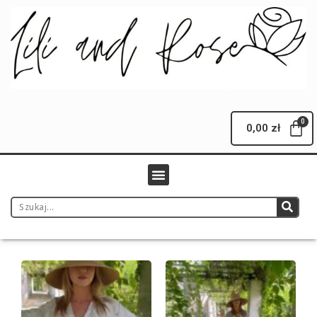
0,00
zł