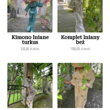
Kimono lniane
Komplet lniany
turkus
beż
520,00
zł
1180,00
zł
BRUTTO
BRUTTO