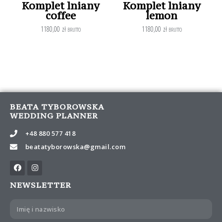
Komplet lniany
Komplet lniany
coffee
lemon
1180,00
zł
1180,00
zł
BRUTTO
BRUTTO
BEATA TYBOROWSKA
WEDDING PLANNER
+48 880 577 418
beatatyborowska@gmail.com
NEWSLETTER