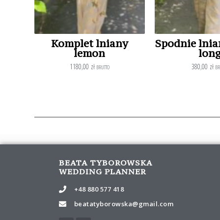
Komplet lniany
Spodnie lni
lemon
lon
1180,00
zł
380,00
zł
BRUTTO
BR
BEATA TYBOROWSKA
WEDDING PLANNER
+48 880 577 418
beatatyborowska@gmail.com