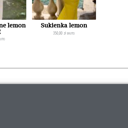
ane lemon
Sukienka lemon
g
350,00
zł
BRUTTO
UTTO