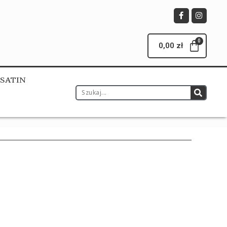
0,00
zł
&SATIN