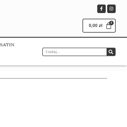
0,00
zł
&SATIN