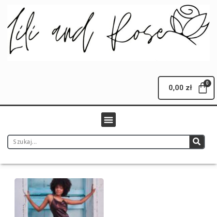
0,00
zł