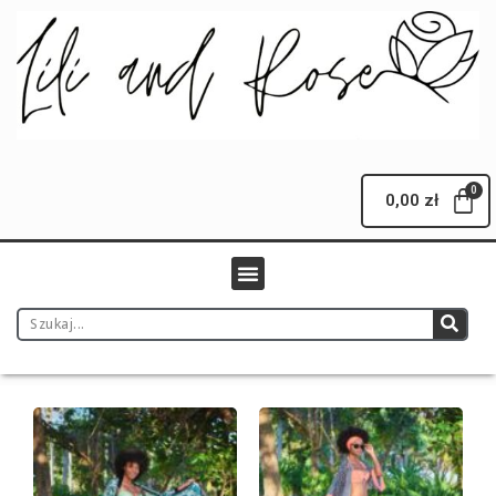
0,00
zł