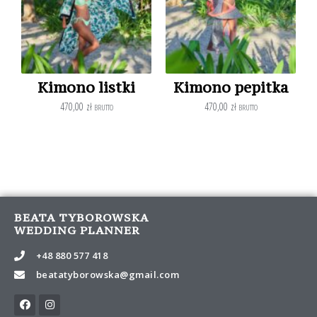
Kimono listki
Kimono pepitka
470,00
zł
470,00
zł
BRUTTO
BRUTTO
BEATA TYBOROWSKA
WEDDING PLANNER
+48 880 577 418
beatatyborowska@gmail.com