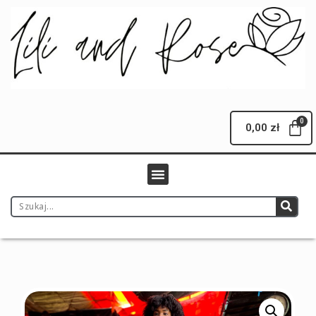
0,00
zł