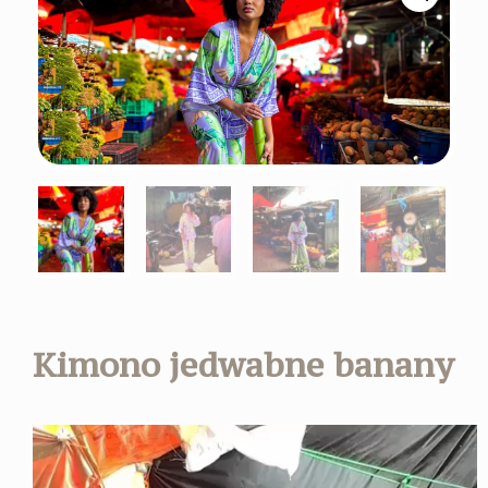
Kimono jedwabne banany
Odtwarzacz
video